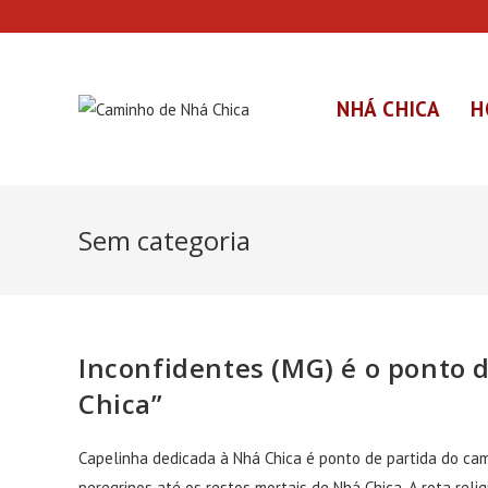
NHÁ CHICA
H
Sem categoria
Inconfidentes (MG) é o ponto 
Chica”
Capelinha dedicada à Nhá Chica é ponto de partida do cam
peregrinos até os restos mortais de Nhá Chica. A rota reli